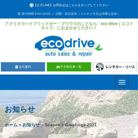
【公式LINE】お問合せはこちらをタップしてください
受付時間 9:00-18:00 ／ 日曜・祝日定休（コスタメサ店は木曜も定休）
アメリカでハイブリッドカー・プリウスのことなら「eco drive｜エコド
ライブ」におまかせください！
会社案内
中古車在庫一覧
Toggle
navigati
お知らせ
ホーム
»
お知らせ
» Season’s Greetings 2021