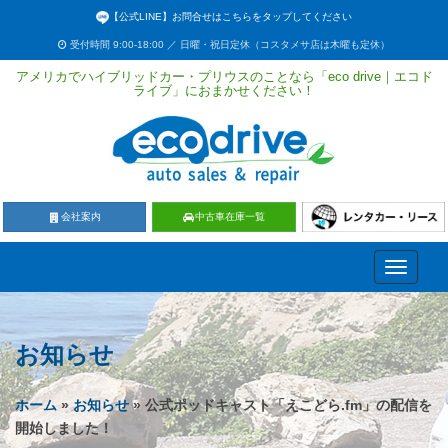
【公式LINE】お問合せはこちらをタップしてください
受付時間 9:00-18:00 ／ 日曜・祝日定休（コスタメサ店は木曜も定休）
アメリカでハイブリッドカー・プリウスのことなら「eco drive｜エコド
ライブ」におまかせください！
会社案内
中古車在庫一覧
Toggle
navigati
お知らせ
ホーム
»
お知らせ
» 公式ポッドキャスト「えこどら.fm」の配信を
開始しました！