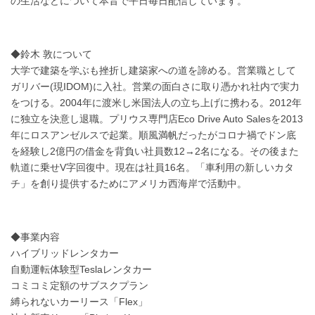
の生活などについて本音で平日毎日配信しています。
◆鈴木 敦について
大学で建築を学ぶも挫折し建築家への道を諦める。営業職として
ガリバー(現IDOM)に入社。営業の面白さに取り憑かれ社内で実力
をつける。2004年に渡米し米国法人の立ち上げに携わる。2012年
に独立を決意し退職。プリウス専門店Eco Drive Auto Salesを2013
年にロスアンゼルスで起業。順風満帆だったがコロナ禍でドン底
を経験し2億円の借金を背負い社員数12→2名になる。その後また
軌道に乗せV字回復中。現在は社員16名。「車利用の新しいカタ
チ」を創り提供するためにアメリカ西海岸で活動中。
◆事業内容
ハイブリッドレンタカー
自動運転体験型Teslaレンタカー
コミコミ定額のサブスクプラン
縛られないカーリース「Flex」