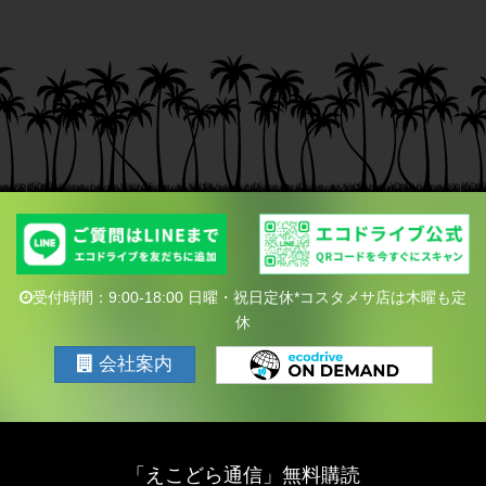
受付時間：9:00-18:00 日曜・祝日定休*コスタメサ店は木曜も定
休
会社案内
「えこどら通信」無料購読