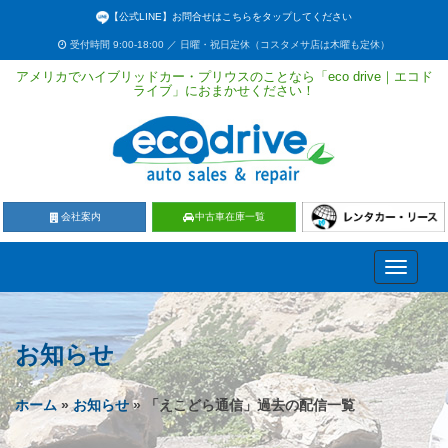
【公式LINE】お問合せはこちらをタップしてください
受付時間 9:00-18:00 ／ 日曜・祝日定休（コスタメサ店は木曜も定休）
アメリカでハイブリッドカー・プリウスのことなら「eco drive｜エコド
ライブ」におまかせください！
会社案内
中古車在庫一覧
Toggle
navigati
お知らせ
ホーム
»
お知らせ
» 「えこどら通信」過去の配信一覧