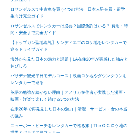
ロサンゼルスで中古車を買う4つの方法 日本人駐在員・留学
生向け完全ガイド
ロサンゼルスでレンタカーは必要？国際免許はいる？ 費用・時
間・安全まで完全ガイド
【トップガン聖地巡礼】サンディエゴのロケ地をレンタカーで
巡るドライブガイド
海外から見た日本の魅力と課題｜LA在住20年が実感した強みと
伸びしろ
パサデナ観光半日モデルコース｜映画ロケ地やダウンタウンを
レンタカーで巡る
英語の勉強が続かない理由｜アメリカ在住者が実践した漫画・
映画・洋楽で楽しく続ける3つの方法
在米20年で再発見した日本の魅力｜清潔・サービス・食の本当
の強み
ニューポートビーチをレンタカーで巡る旅｜The O.C.ロケ地の
世界とバルボア島フェリー