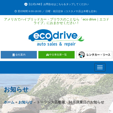
【公式LINE】お問合せはこちらをタップしてください
受付時間 9:00-18:00 ／ 日曜・祝日定休（コスタメサ店は木曜も定休）
アメリカでハイブリッドカー・プリウスのことなら「eco drive｜エコド
ライブ」におまかせください！
会社案内
中古車在庫一覧
Toggle
navigati
お知らせ
ホーム
»
お知らせ
» トーランス店整備、10月休業日のお知らせ