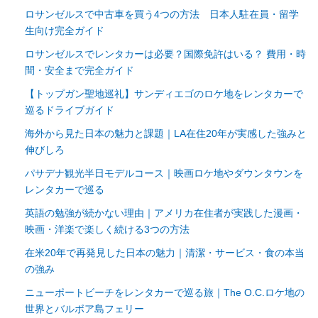
ロサンゼルスで中古車を買う4つの方法 日本人駐在員・留学
生向け完全ガイド
ロサンゼルスでレンタカーは必要？国際免許はいる？ 費用・時
間・安全まで完全ガイド
【トップガン聖地巡礼】サンディエゴのロケ地をレンタカーで
巡るドライブガイド
海外から見た日本の魅力と課題｜LA在住20年が実感した強みと
伸びしろ
パサデナ観光半日モデルコース｜映画ロケ地やダウンタウンを
レンタカーで巡る
英語の勉強が続かない理由｜アメリカ在住者が実践した漫画・
映画・洋楽で楽しく続ける3つの方法
在米20年で再発見した日本の魅力｜清潔・サービス・食の本当
の強み
ニューポートビーチをレンタカーで巡る旅｜The O.C.ロケ地の
世界とバルボア島フェリー