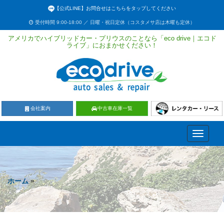
【公式LINE】お問合せはこちらをタップしてください
受付時間 9:00-18:00 ／ 日曜・祝日定休（コスタメサ店は木曜も定休）
アメリカでハイブリッドカー・プリウスのことなら「eco drive｜エコド
ライブ」におまかせください！
会社案内
中古車在庫一覧
Toggle
navigati
ホーム
»