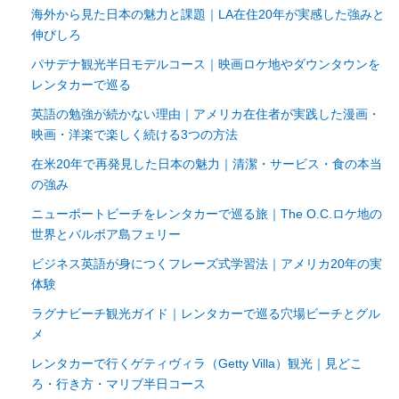
海外から見た日本の魅力と課題｜LA在住20年が実感した強みと
伸びしろ
パサデナ観光半日モデルコース｜映画ロケ地やダウンタウンを
レンタカーで巡る
英語の勉強が続かない理由｜アメリカ在住者が実践した漫画・
映画・洋楽で楽しく続ける3つの方法
在米20年で再発見した日本の魅力｜清潔・サービス・食の本当
の強み
ニューポートビーチをレンタカーで巡る旅｜The O.C.ロケ地の
世界とバルボア島フェリー
ビジネス英語が身につくフレーズ式学習法｜アメリカ20年の実
体験
ラグナビーチ観光ガイド｜レンタカーで巡る穴場ビーチとグル
メ
レンタカーで行くゲティヴィラ（Getty Villa）観光｜見どこ
ろ・行き方・マリブ半日コース