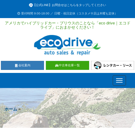
【公式LINE】お問合せはこちらをタップしてください
受付時間 9:00-18:00 ／ 日曜・祝日定休（コスタメサ店は木曜も定休）
アメリカでハイブリッドカー・プリウスのことなら「eco drive｜エコド
ライブ」におまかせください！
会社案内
中古車在庫一覧
Toggle
navigati
ホーム
»