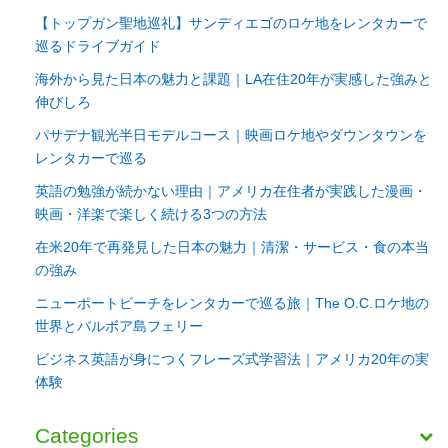
【トップガン聖地巡礼】サンディエゴのロケ地をレンタカーで
巡るドライブガイド
海外から見た日本の魅力と課題｜LA在住20年が実感した強みと
伸びしろ
パサデナ観光半日モデルコース｜映画ロケ地やダウンタウンを
レンタカーで巡る
英語の勉強が続かない理由｜アメリカ在住者が実践した漫画・
映画・洋楽で楽しく続ける3つの方法
在米20年で再発見した日本の魅力｜清潔・サービス・食の本当
の強み
ニューポートビーチをレンタカーで巡る旅｜The O.C.ロケ地の
世界とバルボア島フェリー
ビジネス英語が身につくフレーズ式学習法｜アメリカ20年の実
体験
Categories