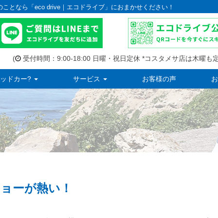
のことなら「eco drive｜エコドライブ」におまかせください！
(
受付時間：9:00-18:00 日曜・祝日定休 *コスタメサ店は木曜も定
ッドカー?
サービス
お客様の声
お
ョーが熱い！