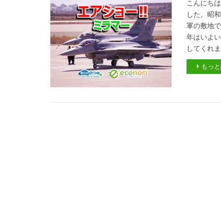
こんにち
した。昭
軍の敷地
年はいよ
してくれま
もっと