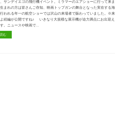
は、サンデイエゴの飛行機イベント。ミラマーのエアショーに行って来
和生まれの方は皆さんご存知、映画トップガンの舞台となった実在する
で行われる年一の航空ショーでは沢山の来場者で賑わっていました。※
いよ続編が公開ですね♪ いきなり大規模な展示機が迫力満点にお出迎え
す。ニュースや映画で...
読む