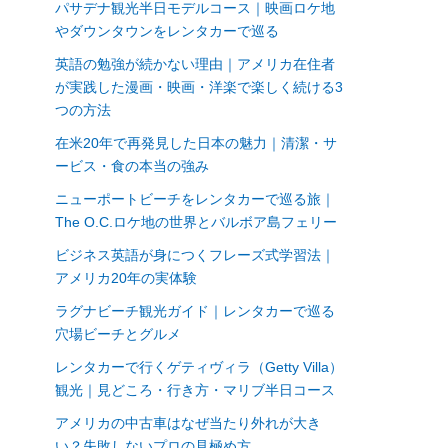
パサデナ観光半日モデルコース｜映画ロケ地
やダウンタウンをレンタカーで巡る
英語の勉強が続かない理由｜アメリカ在住者
が実践した漫画・映画・洋楽で楽しく続ける3
つの方法
在米20年で再発見した日本の魅力｜清潔・サ
ービス・食の本当の強み
ニューポートビーチをレンタカーで巡る旅｜
The O.C.ロケ地の世界とバルボア島フェリー
ビジネス英語が身につくフレーズ式学習法｜
アメリカ20年の実体験
ラグナビーチ観光ガイド｜レンタカーで巡る
穴場ビーチとグルメ
レンタカーで行くゲティヴィラ（Getty Villa）
観光｜見どころ・行き方・マリブ半日コース
アメリカの中古車はなぜ当たり外れが大き
い？失敗しないプロの見極め方