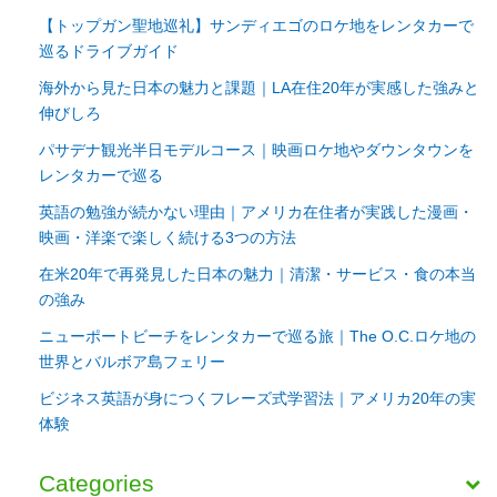
【トップガン聖地巡礼】サンディエゴのロケ地をレンタカーで
巡るドライブガイド
海外から見た日本の魅力と課題｜LA在住20年が実感した強みと
伸びしろ
パサデナ観光半日モデルコース｜映画ロケ地やダウンタウンを
レンタカーで巡る
英語の勉強が続かない理由｜アメリカ在住者が実践した漫画・
映画・洋楽で楽しく続ける3つの方法
在米20年で再発見した日本の魅力｜清潔・サービス・食の本当
の強み
ニューポートビーチをレンタカーで巡る旅｜The O.C.ロケ地の
世界とバルボア島フェリー
ビジネス英語が身につくフレーズ式学習法｜アメリカ20年の実
体験
Categories