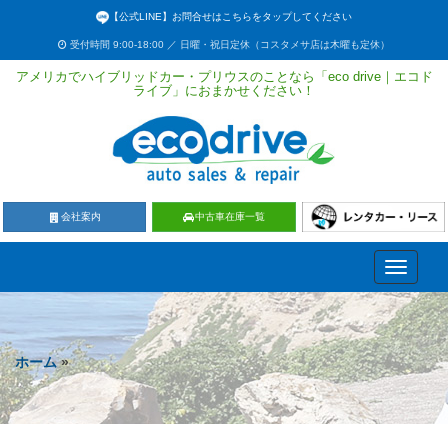
【公式LINE】お問合せはこちらをタップしてください
受付時間 9:00-18:00 ／ 日曜・祝日定休（コスタメサ店は木曜も定休）
アメリカでハイブリッドカー・プリウスのことなら「eco drive｜エコド
ライブ」におまかせください！
会社案内
中古車在庫一覧
Toggle
navigati
ホーム
»