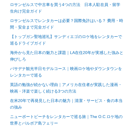
ロサンゼルスで中古車を買う4つの方法 日本人駐在員・留学
生向け完全ガイド
ロサンゼルスでレンタカーは必要？国際免許はいる？ 費用・時
間・安全まで完全ガイド
【トップガン聖地巡礼】サンディエゴのロケ地をレンタカーで
巡るドライブガイド
海外から見た日本の魅力と課題｜LA在住20年が実感した強みと
伸びしろ
パサデナ観光半日モデルコース｜映画ロケ地やダウンタウンを
レンタカーで巡る
英語の勉強が続かない理由｜アメリカ在住者が実践した漫画・
映画・洋楽で楽しく続ける3つの方法
在米20年で再発見した日本の魅力｜清潔・サービス・食の本当
の強み
ニューポートビーチをレンタカーで巡る旅｜The O.C.ロケ地の
世界とバルボア島フェリー