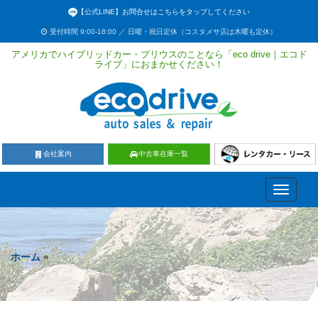
【公式LINE】お問合せはこちらをタップしてください
受付時間 9:00-18:00 ／ 日曜・祝日定休（コスタメサ店は木曜も定休）
アメリカでハイブリッドカー・プリウスのことなら「eco drive｜エコド
ライブ」におまかせください！
会社案内
中古車在庫一覧
Toggle
navigati
ホーム
»