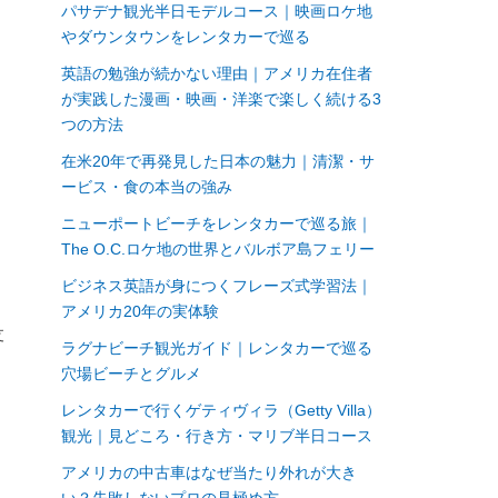
パサデナ観光半日モデルコース｜映画ロケ地
やダウンタウンをレンタカーで巡る
英語の勉強が続かない理由｜アメリカ在住者
が実践した漫画・映画・洋楽で楽しく続ける3
つの方法
在米20年で再発見した日本の魅力｜清潔・サ
ービス・食の本当の強み
ニューポートビーチをレンタカーで巡る旅｜
The O.C.ロケ地の世界とバルボア島フェリー
ビジネス英語が身につくフレーズ式学習法｜
アメリカ20年の実体験
支
ラグナビーチ観光ガイド｜レンタカーで巡る
穴場ビーチとグルメ
レンタカーで行くゲティヴィラ（Getty Villa）
観光｜見どころ・行き方・マリブ半日コース
アメリカの中古車はなぜ当たり外れが大き
い？失敗しないプロの見極め方