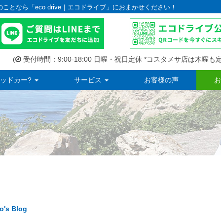
のことなら「eco drive｜エコドライブ」におまかせください！
(
受付時間：9:00-18:00 日曜・祝日定休 *コスタメサ店は木曜も定
ッドカー?
サービス
お客様の声
お
o's Blog