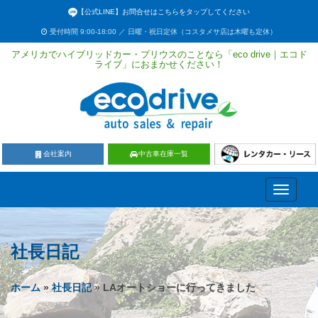
【公式LINE】お問合せはこちらをタップしてください
受付時間 9:00-18:00 ／ 日曜・祝日定休（コスタメサ店は木曜も定休）
アメリカでハイブリッドカー・プリウスのことなら「eco drive｜エコド
ライブ」におまかせください！
会社案内
中古車在庫一覧
Toggle
navigati
社長日記
ホーム
»
社長日記
» LAオートショーに行ってきました