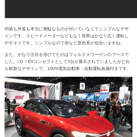
内装も外装も本当に無駄なものが付いていなくてシンプルなデザ
インです。スピードメーターなどもなく視界はかなり広く運転し
やすそうです。シンプルなので赤など原色系が似合いますね。
また、かなり注目を浴びてたのはフォルクスワーゲンのブースで
した。I.D. / EVコンセプトとして3台が展示されていましたがどれ
も斬新なデザインで、100%電気自動車・自動運転装備付きです。