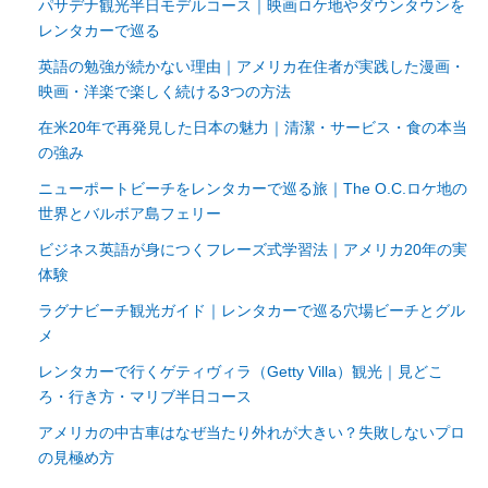
パサデナ観光半日モデルコース｜映画ロケ地やダウンタウンを
レンタカーで巡る
英語の勉強が続かない理由｜アメリカ在住者が実践した漫画・
映画・洋楽で楽しく続ける3つの方法
在米20年で再発見した日本の魅力｜清潔・サービス・食の本当
の強み
ニューポートビーチをレンタカーで巡る旅｜The O.C.ロケ地の
世界とバルボア島フェリー
ビジネス英語が身につくフレーズ式学習法｜アメリカ20年の実
体験
ラグナビーチ観光ガイド｜レンタカーで巡る穴場ビーチとグル
メ
レンタカーで行くゲティヴィラ（Getty Villa）観光｜見どこ
ろ・行き方・マリブ半日コース
アメリカの中古車はなぜ当たり外れが大きい？失敗しないプロ
の見極め方