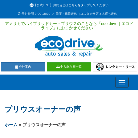
【公式LINE】お問合せはこちらをタップしてください
受付時間 9:00-18:00 ／ 日曜・祝日定休（コスタメサ店は木曜も定休）
アメリカでハイブリッドカー・プリウスのことなら「eco drive｜エコド
ライブ」におまかせください！
会社案内
中古車在庫一覧
Toggle
navigati
プリウスオーナーの声
ホーム
» プリウスオーナーの声