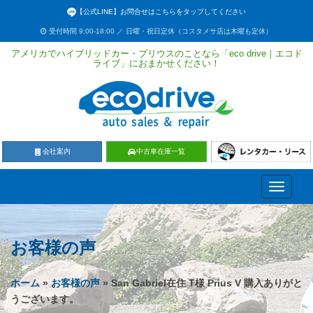
【公式LINE】お問合せはこちらをタップしてください
受付時間 9:00-18:00 ／ 日曜・祝日定休（コスタメサ店は木曜も定休）
アメリカでハイブリッドカー・プリウスのことなら「eco drive｜エコド
ライブ」におまかせください！
会社案内
中古車在庫一覧
Toggle
navigati
お客様の声
ホーム
»
お客様の声
» San Gabriel在住 T様 Prius V 購入ありがと
うございます。