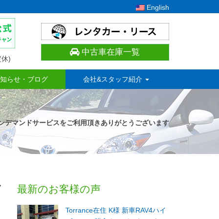
English
中古車在庫一覧
休)
知らせ・ブログ
会社&スタッフ紹介
T社様 オンデマンドサービスをご利用頂きありがとうございます
ざ
最新のお客様の声
Torrance在住 K様 新車RAV4ハイ