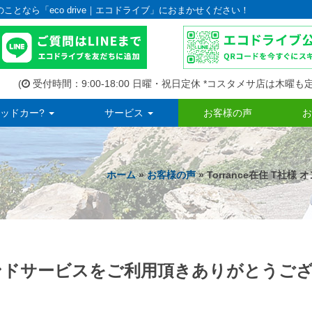
のことなら「eco drive｜エコドライブ」におまかせください！
(
受付時間：9:00-18:00 日曜・祝日定休 *コスタメサ店は木曜も定
ッドカー?
サービス
お客様の声
お
ホーム
»
お客様の声
» Torrance在住 
ンデマンドサービスをご利用頂きありがとうご