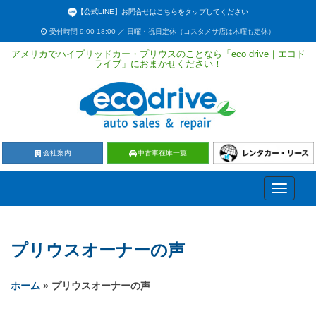
【公式LINE】お問合せはこちらをタップしてください
受付時間 9:00-18:00 ／ 日曜・祝日定休（コスタメサ店は木曜も定休）
アメリカでハイブリッドカー・プリウスのことなら「eco drive｜エコド
ライブ」におまかせください！
会社案内
中古車在庫一覧
Toggle
navigati
プリウスオーナーの声
ホーム
» プリウスオーナーの声