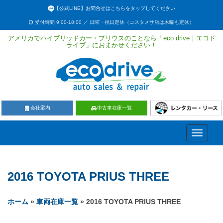
【公式LINE】お問合せはこちらをタップしてください
受付時間 9:00-18:00 ／ 日曜・祝日定休（コスタメサ店は木曜も定休）
アメリカでハイブリッドカー・プリウスのことなら「eco drive｜エコド
ライブ」におまかせください！
会社案内
中古車在庫一覧
Toggle
navigati
2016 TOYOTA PRIUS THREE
ホーム
»
車両在庫一覧
» 2016 TOYOTA PRIUS THREE