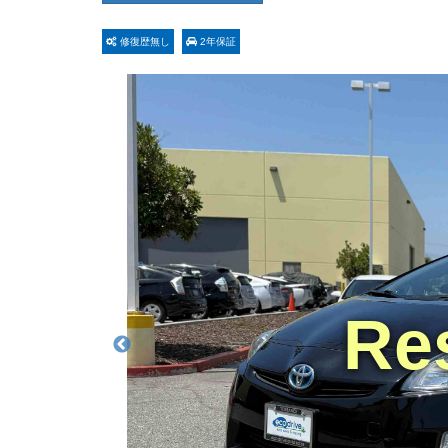
修復歴無し
2年保証
Re