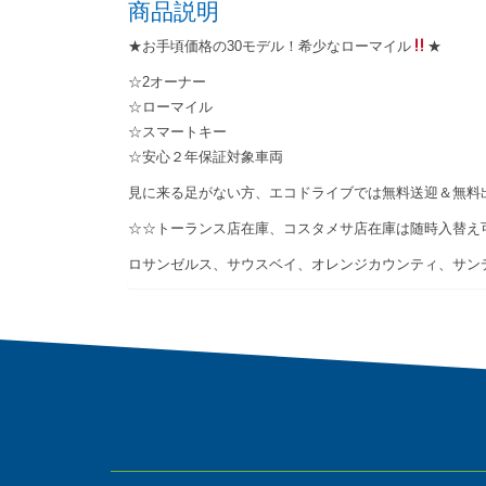
商品説明
★お手頃価格の30モデル！希少なローマイル
★
☆2オーナー
☆ローマイル
☆スマートキー
☆安心２年保証対象車両
見に来る足がない方、エコドライブでは無料送迎＆無料
☆☆トーランス店在庫、コスタメサ店在庫は随時入替え
ロサンゼルス、サウスベイ、オレンジカウンティ、サン