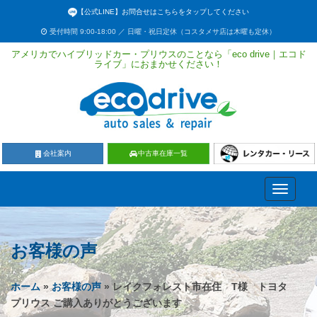
【公式LINE】お問合せはこちらをタップしてください
受付時間 9:00-18:00 ／ 日曜・祝日定休（コスタメサ店は木曜も定休）
アメリカでハイブリッドカー・プリウスのことなら「eco drive｜エコド
ライブ」におまかせください！
会社案内
中古車在庫一覧
Toggle
navigati
お客様の声
ホーム
»
お客様の声
» レイクフォレスト市在住 T様 トヨタ
プリウス ご購入ありがとうございます