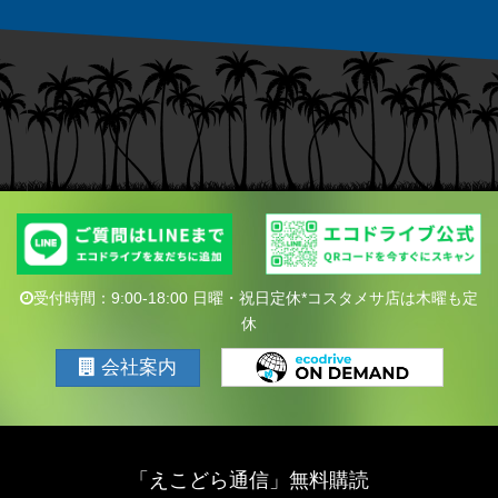
受付時間：9:00-18:00 日曜・祝日定休*コスタメサ店は木曜も定
休
会社案内
「えこどら通信」無料購読