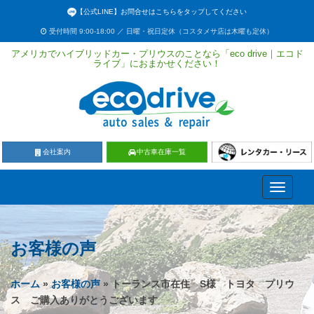
【公式LINE】お問合せはこちらをタップしてください
受付時間 9:00-18:00 ／ 日曜・祝日定休（コスタメサ店は木曜も定休）
アメリカでハイブリッドカー・プリウスのことなら「eco drive｜エコド
ライブ」におまかせください！
会社案内
中古車在庫一覧
Toggle
navigati
お客様の声
ホーム
»
お客様の声
» トーランス市在住 S様 トヨタ プリウ
ス ご購入ありがとうございます