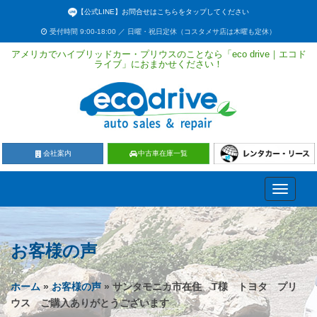
【公式LINE】お問合せはこちらをタップしてください
受付時間 9:00-18:00 ／ 日曜・祝日定休（コスタメサ店は木曜も定休）
アメリカでハイブリッドカー・プリウスのことなら「eco drive｜エコド
ライブ」におまかせください！
会社案内
中古車在庫一覧
Toggle
navigati
お客様の声
ホーム
»
お客様の声
» サンタモニカ市在住 T様 トヨタ プリ
ウス ご購入ありがとうございます