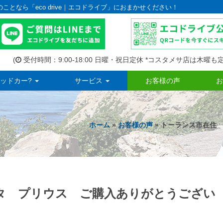
のことなら「eco drive｜エコドライブ」におまかせください！
(
受付時間：9:00-18:00 日曜・祝日定休 *コスタメサ店は木曜も定
ッドカー?
サービス
お客様の声
お
ホーム
»
お客様の声
» トーランス市在住
タ プリウス ご購入ありがとうござい