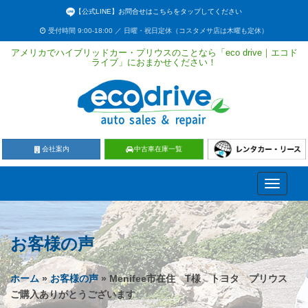
【公式LINE】お問合せはこちらをタップしてください
受付時間 9:00-18:00 ／ 日曜・祝日定休（コスタメサ店は木曜も定休）
アメリカでハイブリッドカー・プリウスのことなら「eco drive｜エコド
ライブ」におまかせください！
会社案内
中古車在庫一覧
Toggle
navigati
お客様の声
ホーム
»
お客様の声
» Menifee市在住 T様 トヨタ プリウス
ご購入ありがとうございます