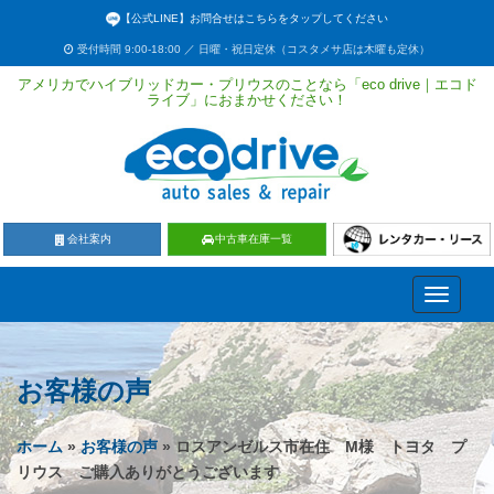
【公式LINE】お問合せはこちらをタップしてください
受付時間 9:00-18:00 ／ 日曜・祝日定休（コスタメサ店は木曜も定休）
アメリカでハイブリッドカー・プリウスのことなら「eco drive｜エコド
ライブ」におまかせください！
会社案内
中古車在庫一覧
Toggle
navigati
お客様の声
ホーム
»
お客様の声
» ロスアンゼルス市在住 M様 トヨタ プ
リウス ご購入ありがとうございます