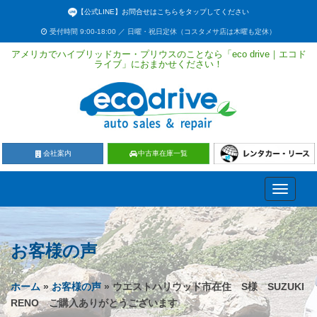
【公式LINE】お問合せはこちらをタップしてください
受付時間 9:00-18:00 ／ 日曜・祝日定休（コスタメサ店は木曜も定休）
アメリカでハイブリッドカー・プリウスのことなら「eco drive｜エコド
ライブ」におまかせください！
会社案内
中古車在庫一覧
Toggle
navigati
お客様の声
ホーム
»
お客様の声
» ウエストハリウッド市在住 S様 SUZUKI
RENO ご購入ありがとうございます