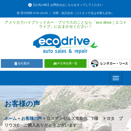
【公式LINE】お問合せはこちらをタップしてください
受付時間 9:00-18:00 ／ 日曜・祝日定休（コスタメサ店は木曜も定休）
アメリカでハイブリッドカー・プリウスのことなら「eco drive｜エコド
ライブ」におまかせください！
会社案内
中古車在庫一覧
Toggle
navigati
お客様の声
ホーム
»
お客様の声
» ロスアンゼルス市在住 T様 トヨタ プ
リウスC ご購入ありがとうございます