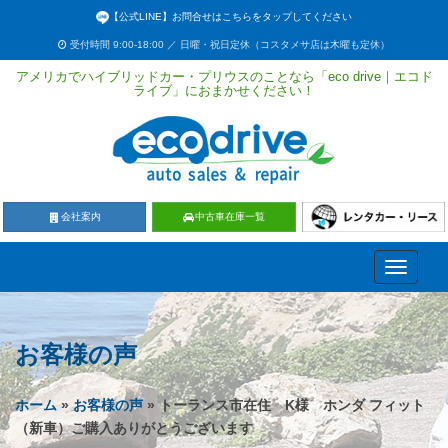
【公式LINE】お問合せはこちらをタップしてください
受付時間 9:00-18:00 ／ 日曜・祝日定休（コスタメサ店は木曜も定休）
アメリカでハイブリッドカー・プリウスのことなら「eco drive｜エコド
ライブ」におまかせください！
会社案内
中古車在庫一覧
Toggle
navigati
お客様の声
ホーム
»
お客様の声
» トーランス市在住 K様 ホンダ フィット
（新車）ご購入ありがとうございます