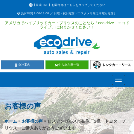
【公式LINE】お問合せはこちらをタップしてください
受付時間 9:00-18:00 ／ 日曜・祝日定休（コスタメサ店は木曜も定休）
アメリカでハイブリッドカー・プリウスのことなら「eco drive｜エコド
ライブ」におまかせください！
会社案内
中古車在庫一覧
Toggle
navigati
お客様の声
ホーム
»
お客様の声
» ロスアンゼルス市在住 S様 トヨタ プ
リウス ご購入ありがとうございます