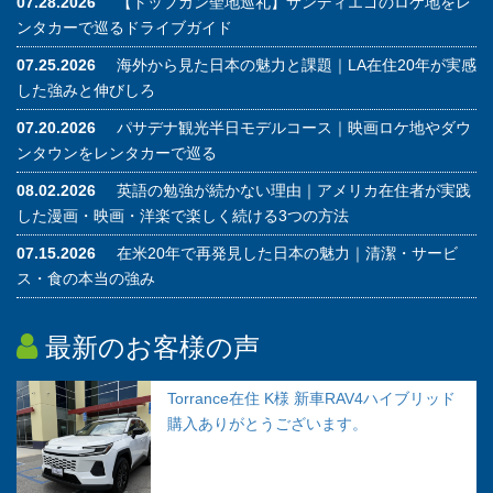
07.28.2026
【トップガン聖地巡礼】サンディエゴのロケ地をレ
ンタカーで巡るドライブガイド
07.25.2026
海外から見た日本の魅力と課題｜LA在住20年が実感
した強みと伸びしろ
07.20.2026
パサデナ観光半日モデルコース｜映画ロケ地やダウ
ンタウンをレンタカーで巡る
08.02.2026
英語の勉強が続かない理由｜アメリカ在住者が実践
した漫画・映画・洋楽で楽しく続ける3つの方法
07.15.2026
在米20年で再発見した日本の魅力｜清潔・サービ
ス・食の本当の強み
最新のお客様の声
Torrance在住 K様 新車RAV4ハイブリッド
購入ありがとうございます。