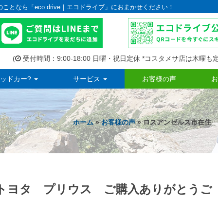
のことなら「eco drive｜エコドライブ」におまかせください！
(
受付時間：9:00-18:00 日曜・祝日定休 *コスタメサ店は木曜も定
ッドカー?
サービス
お客様の声
お
ホーム
»
お客様の声
» ロスアンゼルス市在住
トヨタ プリウス ご購入ありがとうご