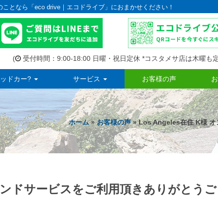
のことなら「eco drive｜エコドライブ」におまかせください！
(
受付時間：9:00-18:00 日曜・祝日定休 *コスタメサ店は木曜も定
ッドカー?
サービス
お客様の声
お
ホーム
»
お客様の声
» Los Angeles在住
オンデマンドサービスをご利用頂きありがとうご