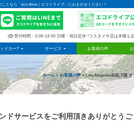
のことなら「eco drive｜エコドライブ」におまかせください！
(
受付時間：9:00-18:00 日曜・祝日定休 *コスタメサ店は木曜も定
ッドカー?
サービス
お客様の声
お
ホーム
»
お客様の声
» Los Angeles在住
オンデマンドサービスをご利用頂きありがとうご