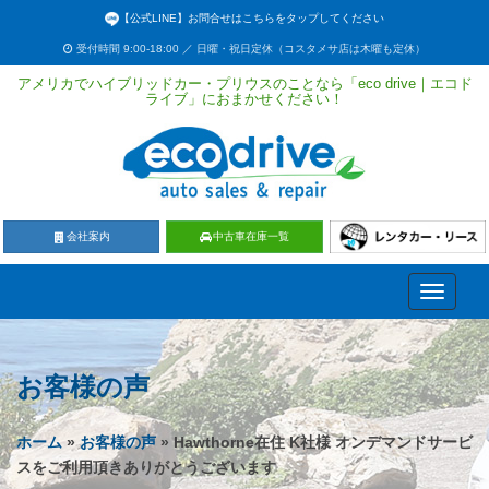
【公式LINE】お問合せはこちらをタップしてください
受付時間 9:00-18:00 ／ 日曜・祝日定休（コスタメサ店は木曜も定休）
アメリカでハイブリッドカー・プリウスのことなら「eco drive｜エコド
ライブ」におまかせください！
会社案内
中古車在庫一覧
Toggle
navigati
お客様の声
ホーム
»
お客様の声
» Hawthorne在住 K社様 オンデマンドサービ
スをご利用頂きありがとうございます