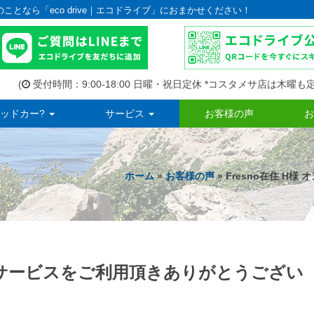
のことなら「eco drive｜エコドライブ」におまかせください！
(
受付時間：9:00-18:00 日曜・祝日定休 *コスタメサ店は木曜も定
ッドカー?
サービス
お客様の声
お
ホーム
»
お客様の声
» Fresno在住 
マンドサービスをご利用頂きありがとうござい