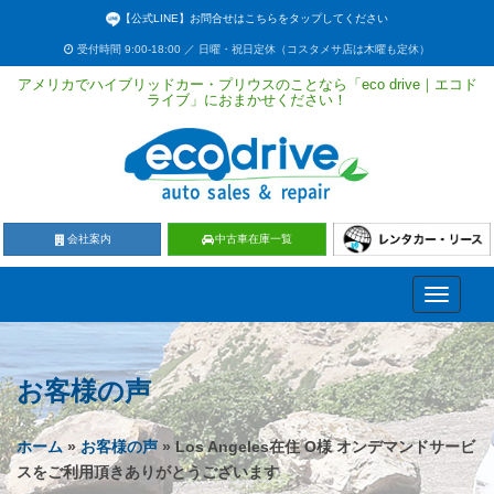
【公式LINE】お問合せはこちらをタップしてください
受付時間 9:00-18:00 ／ 日曜・祝日定休（コスタメサ店は木曜も定休）
アメリカでハイブリッドカー・プリウスのことなら「eco drive｜エコド
ライブ」におまかせください！
会社案内
中古車在庫一覧
Toggle
navigati
お客様の声
ホーム
»
お客様の声
» Los Angeles在住 O様 オンデマンドサービ
スをご利用頂きありがとうございます