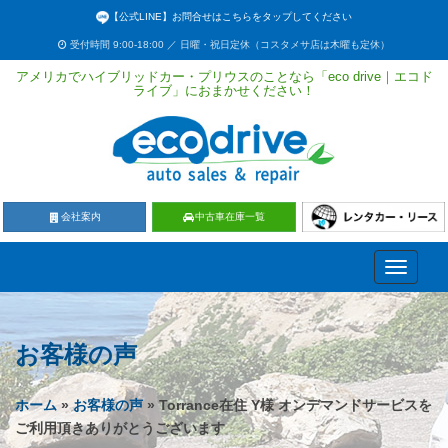
【公式LINE】お問合せはこちらをタップしてください
受付時間 9:00-18:00 ／ 日曜・祝日定休（コスタメサ店は木曜も定休）
アメリカでハイブリッドカー・プリウスのことなら「eco drive｜エコド
ライブ」におまかせください！
会社案内
中古車在庫一覧
Toggle
navigati
お客様の声
ホーム
»
お客様の声
» Torrance在住 Y様 オンデマンドサービスを
ご利用頂きありがとうございます