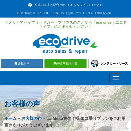
【公式LINE】お問合せはこちらをタップしてください
受付時間 9:00-18:00 ／ 日曜・祝日定休（コスタメサ店は木曜も定休）
アメリカでハイブリッドカー・プリウスのことなら「eco drive｜エコド
ライブ」におまかせください！
会社案内
中古車在庫一覧
Toggle
navigati
お客様の声
ホーム
»
お客様の声
» La Mesa在住 T様 エコ乗りプランをご利用
頂きありがとうございます