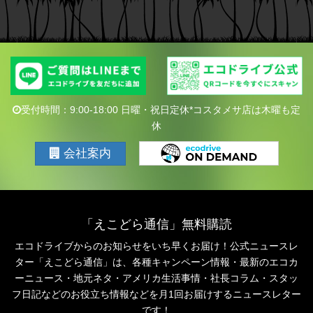
受付時間：9:00-18:00 日曜・祝日定休*コスタメサ店は木曜も定
休
会社案内
「えこどら通信」無料購読
エコドライブからのお知らせをいち早くお届け！公式ニュースレ
ター「えこどら通信」は、
各種キャンペーン情報・最新のエコカ
ーニュース・地元ネタ・アメリカ生活事情・社長コラム・
スタッ
フ日記などのお役立ち情報などを月1回お届けするニュースレター
です！