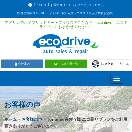
【公式LINE】お問合せはこちらをタップしてください
受付時間 9:00-18:00 ／ 日曜・祝日定休（コスタメサ店は木曜も定休）
アメリカでハイブリッドカー・プリウスのことなら「eco drive｜エコド
ライブ」におまかせください！
会社案内
中古車在庫一覧
Toggle
navigati
お客様の声
ホーム
»
お客様の声
» Torrance在住 Y様 エコ乗りプランをご利用
頂きありがとうございます