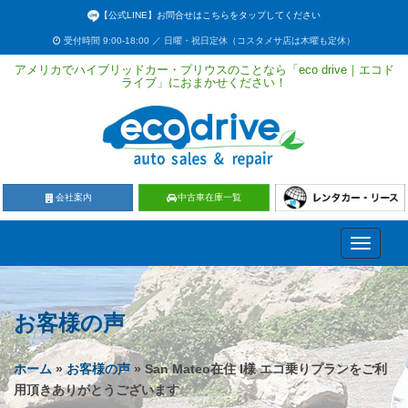
【公式LINE】お問合せはこちらをタップしてください
受付時間 9:00-18:00 ／ 日曜・祝日定休（コスタメサ店は木曜も定休）
アメリカでハイブリッドカー・プリウスのことなら「eco drive｜エコド
ライブ」におまかせください！
会社案内
中古車在庫一覧
Toggle
navigati
お客様の声
ホーム
»
お客様の声
» San Mateo在住 I様 エコ乗りプランをご利
用頂きありがとうございます