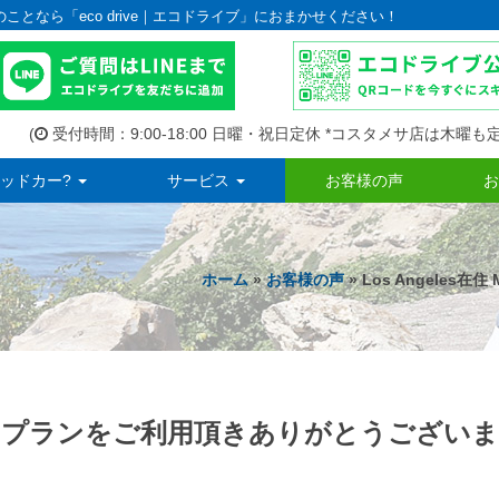
のことなら「eco drive｜エコドライブ」におまかせください！
(
受付時間：9:00-18:00 日曜・祝日定休 *コスタメサ店は木曜も定
ッドカー?
サービス
お客様の声
お
ホーム
»
お客様の声
» Los Angele
 エコ乗りプランをご利用頂きありがとうございま