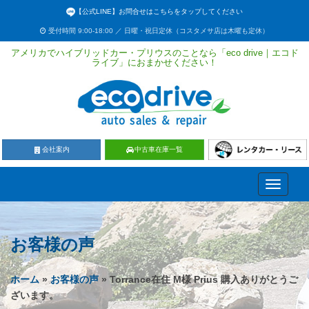
【公式LINE】お問合せはこちらをタップしてください
受付時間 9:00-18:00 ／ 日曜・祝日定休（コスタメサ店は木曜も定休）
アメリカでハイブリッドカー・プリウスのことなら「eco drive｜エコド
ライブ」におまかせください！
会社案内
中古車在庫一覧
Toggle
navigati
お客様の声
ホーム
»
お客様の声
» Torrance在住 M様 Prius 購入ありがとうご
ざいます。