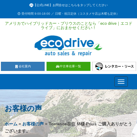
【公式LINE】お問合せはこちらをタップしてください
受付時間 9:00-18:00 ／ 日曜・祝日定休（コスタメサ店は木曜も定休）
アメリカでハイブリッドカー・プリウスのことなら「eco drive｜エコド
ライブ」におまかせください！
会社案内
中古車在庫一覧
Toggle
navigati
お客様の声
ホーム
»
お客様の声
» Torrance在住 M様 Prius ご購入ありがとう
ございます。