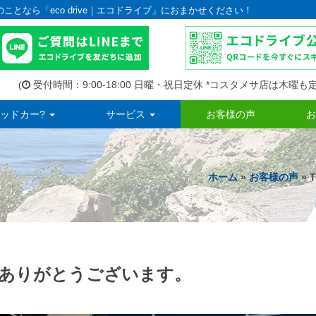
のことなら「eco drive｜エコドライブ」におまかせください！
(
受付時間：9:00-18:00 日曜・祝日定休 *コスタメサ店は木曜も定
ッドカー?
サービス
お客様の声
お
ホーム
»
お客様の声
» 
 ご購入ありがとうございます。