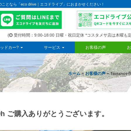
のことなら「eco drive｜エコドライブ」におまかせください！
(
受付時間：9:00-18:00 日曜・祝日定休 *コスタメサ店は木曜も定
ッドカー?
サービス
お客様の声
お
ホーム
»
お客様の声
» Torran
 CT200h ご購入ありがとうございます。