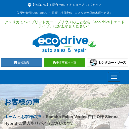
【公式LINE】お問合せはこちらをタップしてください
受付時間 9:00-18:00 ／ 日曜・祝日定休（コスタメサ店は木曜も定休）
アメリカでハイブリッドカー・プリウスのことなら「eco drive｜エコド
ライブ」におまかせください！
会社案内
中古車在庫一覧
Toggle
navigati
お客様の声
ホーム
»
お客様の声
» Rancho Palos Verdes在住 O様 Sienna
Hybrid ご購入ありがとうございます。