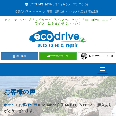
【公式LINE】お問合せはこちらをタップしてください
受付時間 9:00-18:00 ／ 日曜・祝日定休（コスタメサ店は木曜も定休）
アメリカでハイブリッドカー・プリウスのことなら「eco drive｜エコド
ライブ」におまかせください！
会社案内
中古車在庫一覧
Toggle
navigati
お客様の声
ホーム
»
お客様の声
» Torrance在住 M様 Prius Prime ご購入あり
がとうございます。